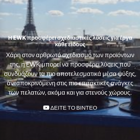
Η EWK προσφέρει σχεδιαστικές λύσεις για έργα
κάθε είδους
Χάρη στον αρθρωτό σχεδιασμό των προϊόντων
της, η EWK μπορεί να προσφέρει λύσεις που
συνδυάζουν τα πιο αποτελεσματικά μέσα ψύξης,
ανταποκρινόμενη στις πιο επιτακτικές ανάγκες
των πελατών, ακόμα και για στενούς χώρους.
ΔΕΙΤΕ ΤΟ ΒΙΝΤΕΟ