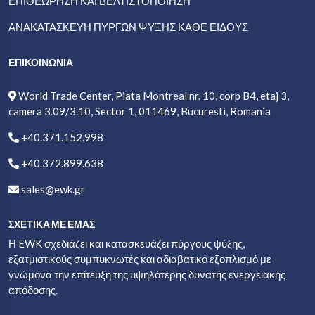
ΕΠΙΘΕΏΡΗΣΗ ΚΑΙ ΒΕΛΤΙΣΤΟΠΟΙΗΣΗ
ΑΝΑΚΑΤΑΣΚΕΥΉ ΠΎΡΓΩΝ ΨΎΞΗΣ ΚΆΘΕ ΕΊΔΟΥΣ
ΕΠΙΚΟΙΝΩΝΙΑ
World Trade Center, Piata Montreal nr. 10, corp B4, etaj 3,
camera 3.09/3.10, Sector 1, 011469, Bucuresti, Romania
+40.371.152.998
+40.372.899.638
sales@ewk.gr
ΣΧΕΤΙΚΑ ΜΕ ΕΜΑΣ
Η EWK σχεδιάζει και κατασκευάζει πύργους ψύξης,
εξατμιστικούς συμπυκνωτές και αδιαβατικό εξοπλισμό με
γνώμονα την επίτευξη της υψηλότερης δυνατής ενεργειακής
απόδοσης.