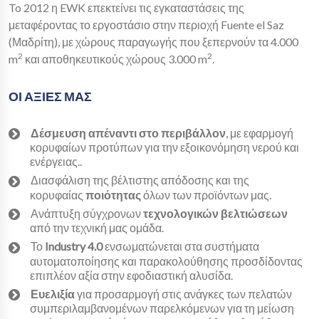
To 2012 η EWK επεκτείνει τις εγκαταστάσεις της
μεταφέροντας το εργοστάσιο στην περιοχή Fuente el Saz
(Μαδρίτη), με χώρους παραγωγής που ξεπερνούν τα 4.000
2
2
m
και αποθηκευτικούς χώρους 3.000 m
.
ΟΙ ΑΞΙΕΣ ΜΑΣ
Δέσμευση απέναντι στο περιβάλλον
, με εφαρμογή
κορυφαίων προτύπων για την εξοικονόμηση νερού και
ενέργειας..
Διασφάλιση της βέλτιστης απόδοσης και της
κορυφαίας
ποιότητας
όλων των προϊόντων μας.
Ανάπτυξη σύγχρονων
τεχνολογικών βελτιώσεων
από την τεχνική μας ομάδα.
Το
Industry 4.0
ενσωματώνεται στα συστήματα
αυτοματοποίησης και παρακολούθησης προσδίδοντας
επιπλέον αξία στην εφοδιαστική αλυσίδα.
Ευελιξία
για προσαρμογή στις ανάγκες των πελατών
συμπεριλαμβανομένων παρελκόμενων για τη μείωση