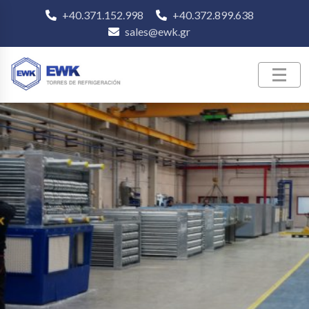
+40.371.152.998
+40.372.899.638
sales@ewk.gr