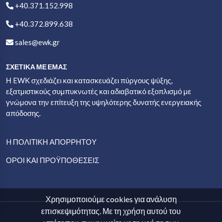
+40.371.152.998
+40.372.899.638
sales@ewk.gr
ΣΧΕΤΙΚΑ ΜΕ ΕΜΑΣ
Η EWK σχεδιάζει και κατασκευάζει πύργους ψύξης,
εξατμιστικούς συμπυκνωτές και αδιαβατικό εξοπλισμό με
γνώμονα την επίτευξη της υψηλότερης δυνατής ενεργειακής
απόδοσης.
H ΠΟΛΙΤΙΚΉ ΑΠΟΡΡΉΤΟΥ
ΌΡΟΙ ΚΑΙ ΠΡΟΫΠΟΘΕΣΕΙΣ
Χρησιμοποιούμε cookies για ανάλυση
επισκεψιμότητας. Με τη χρήση αυτού του