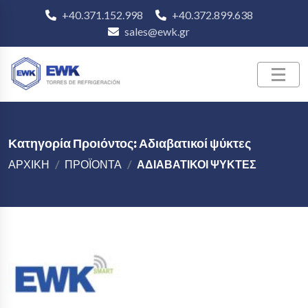
+40.371.152.998
+40.372.899.638
sales@ewk.gr
Κατηγορία Προιόντος: Αδιαβατικοί ψύκτες
ΑΡΧΙΚΗ
ΠΡΟΪΟΝΤΑ
ΑΔΙΑΒΑΤΙΚΟΊ ΨΎΚΤΕΣ