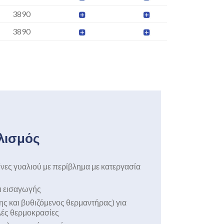
3890
3890
λισμός
ίνες γυαλιού με περίβλημα με κατεργασία
ι εισαγωγής
της και βυθιζόμενος θερμαντήρας) για
λές θερμοκρασίες