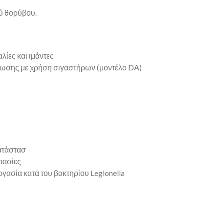
ύ θορύβου.
ίες και ιμάντες
ίωσης με χρήση σιγαστήρων (μοντέλο DA)
ατάστασ
ρασίες
ασία κατά του βακτηρίου Legionella