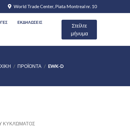
World Trade Center, Piata Montreal nr. 10
ΟΓΕΣ
ΕΚΔΗΛΏΣΕΙΣ
Στείλτε
μήνυμα
ΧΙΚΗ
ΠΡΟΪΟΝΤΑ
EWK-D
Ύ ΚΥΚΛΏΜΑΤΟΣ